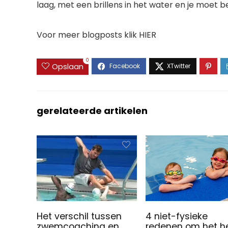
laag, met een brillens in het water en je moe
Voor meer blogposts klik HIER
0
Opslaan
gerelateerde artikelen
Het verschil tussen
4 niet-fysieke
zwemcoaching en
redenen om het h