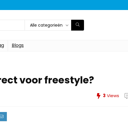
Alle categorieën
ag
Blogs
rect voor freestyle?
3
Views