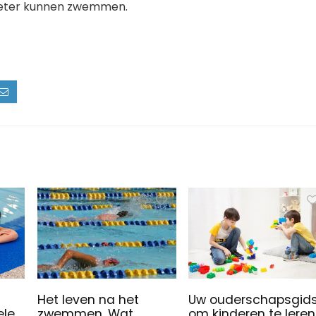
t beter kunnen zwemmen.
Het leven na het
Uw ouderschapsgid
ele
zwemmen. Wat
om kinderen te leren