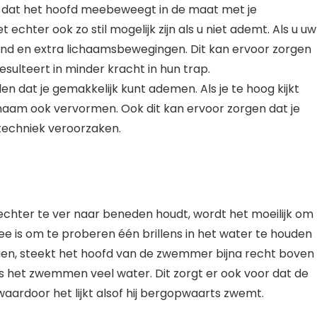
ijk dat het hoofd meebeweegt in de maat met je
chter ook zo stil mogelijk zijn als u niet ademt. Als u uw
and en extra lichaamsbewegingen. Dit kan ervoor zorgen
sulteert in minder kracht in hun trap.
llen dat je gemakkelijk kunt ademen. Als je te hoog kijkt
chaam ook vervormen. Ook dit kan ervoor zorgen dat je
 techniek veroorzaken.
echter te ver naar beneden houdt, wordt het moeilijk om 
e is om te proberen één brillens in het water te houden
nt zien, steekt het hoofd van de zwemmer bijna recht boven
s het zwemmen veel water. Dit zorgt er ook voor dat de
aardoor het lijkt alsof hij bergopwaarts zwemt.