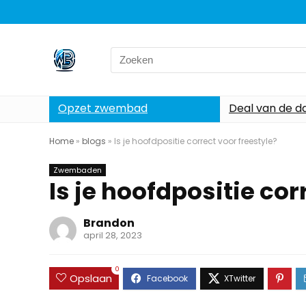
Search
for:
Opzet zwembad
Deal van de d
Home
»
blogs
»
Is je hoofdpositie correct voor freestyle?
Zwembaden
Is je hoofdpositie cor
Brandon
april 28, 2023
0
Opslaan