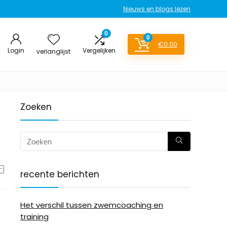
Nieuws en blogs lezen
0
0
€
0.00
Login
Vergelijken
verlanglijst
Zoeken
recente berichten
Het verschil tussen zwemcoaching en
training