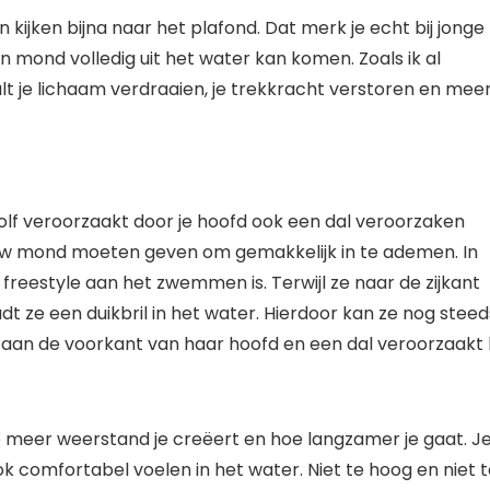
jken bijna naar het plafond. Dat merk je echt bij jonge
mond volledig uit het water kan komen. Zoals ik al
ult je lichaam verdraaien, je trekkracht verstoren en meer
golf veroorzaakt door je hoofd ook een dal veroorzaken
d uw mond moeten geven om gemakkelijk in te ademen. In
w freestyle aan het zwemmen is. Terwijl ze naar de zijkant
dt ze een duikbril in het water. Hierdoor kan ze nog steed
aan de voorkant van haar hoofd en een dal veroorzaakt b
 meer weerstand je creëert en hoe langzamer je gaat. J
ok comfortabel voelen in het water. Niet te hoog en niet 