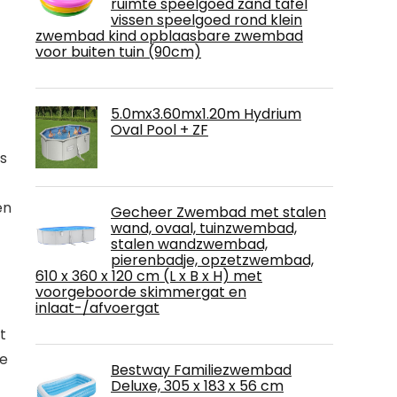
ruimte speelgoed zand tafel
vissen speelgoed rond klein
zwembad kind opblaasbare zwembad
voor buiten tuin (90cm)
5.0mx3.60mx1.20m Hydrium
Oval Pool + ZF
is
en
Gecheer Zwembad met stalen
wand, ovaal, tuinzwembad,
stalen wandzwembad,
pierenbadje, opzetzwembad,
610 x 360 x 120 cm (L x B x H) met
voorgeboorde skimmergat en
inlaat-/afvoergat
t
te
Bestway Familiezwembad
Deluxe, 305 x 183 x 56 cm