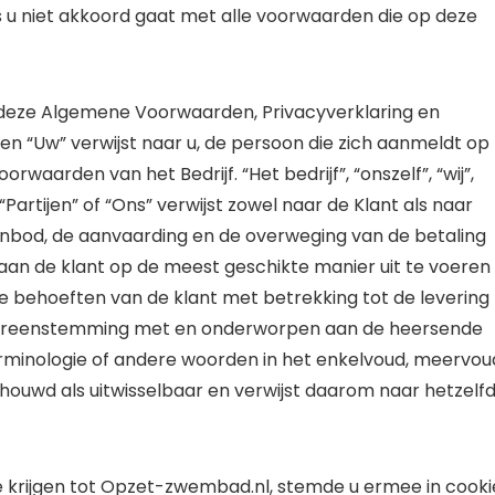
u niet akkoord gaat met alle voorwaarden die op deze
 deze Algemene Voorwaarden, Privacyverklaring en
 en “Uw” verwijst naar u, de persoon die zich aanmeldt op
aarden van het Bedrijf. “Het bedrijf”, “onszelf”, “wij”,
, “Partijen” of “Ons” verwijst zowel naar de Klant als naar
anbod, de aanvaarding en de overweging van de betaling
 aan de klant op de meest geschikte manier uit te voeren
de behoeften van de klant met betrekking tot de levering
 overeenstemming met en onderworpen aan de heersende
erminologie of andere woorden in het enkelvoud, meervou
eschouwd als uitwisselbaar en verwijst daarom naar hetzelfd
e krijgen tot Opzet-zwembad.nl, stemde u ermee in cooki