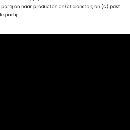
artij en haar producten en/of diensten; en (c) past
 partij.