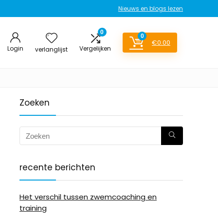
Nieuws en blogs lezen
0
0
€
0.00
Login
Vergelijken
verlanglijst
Zoeken
recente berichten
Het verschil tussen zwemcoaching en
training