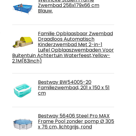
Zwembad 258x179x66 cm
Blauw.
e
Familie Opblaasbaar Zwembad
Draadloos Automatisch
Kinderzwembad Met 2-in-1
Luifel Opblaaszwembaden Voor
Buitentuin Achtertuin Waterfeest,Yellow-
2.1M(83inch)
Bestway BW54005-20
Familiezwembad, 201 x 150 x 51
cm
Bestway 56406 Steel Pro MAX
Frame Pool zonder pomp Ø 305
x 76 cm, lichtgrijs, rond