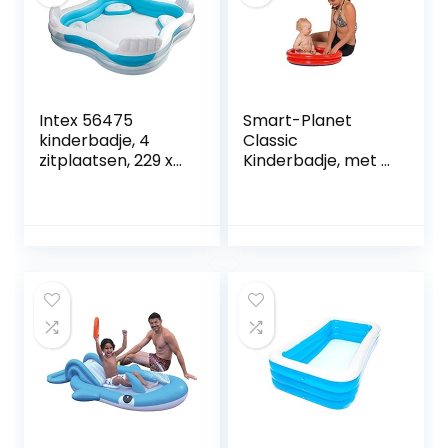
(met blazer)
n PVC Badkuip
Kinderen,94 * 25in
Intex 56475
Smart-Planet
kinderbadje, 4
Classic
zitplaatsen, 229 x
Kinderbadje, met 2
229 x 66 cm
ringen,
opblaasbaar, 60 x
15 cm,
kinderzwembad,
babyzwembad,
mini-zwembad,
opzetzwembad,
oranje/blauw