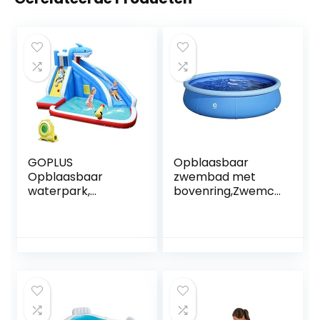
GOPLUS
Opblaasbaar
Opblaasbaar
zwembad met
waterpark,
bovenring,Zwemc
waterspeelcentru
entrum Familie
m met klimwand,
Opblaasbaar
baketbalvelg/kind
zwembad,peuterb
erbadje, voor
ad voor kinderen
kinderen van 4 tot
volwassenen,enter
12 jaar,
tainment,Indoor
opzetzwembad
Outdoor
met draagtas, 390
Opvouwbare
x 305 x 240 cm
Badbenodigdhede