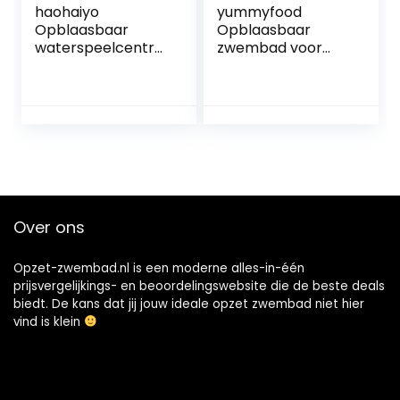
haohaiyo
yummyfood
Opblaasbaar
Opblaasbaar
waterspeelcentru
zwembad voor
m, kinderbadje
kinderen,
met glijbaan,
opblaasbaar
speelcentrum
zwembad voor
voor kinderen,
kinderen en
opzetzwembad,
volwassenen, veel
kinderbadje met
plezier
walspray,
watersproeier
Over ons
Opzet-zwembad.nl is een moderne alles-in-één
prijsvergelijkings- en beoordelingswebsite die de beste deals
biedt. De kans dat jij jouw ideale opzet zwembad niet hier
vind is klein