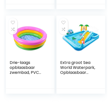
opblaasbaar
kinderbadje, voor
kleine kinderen,
opblaasbaar
kinderbadje
Drie-laags
Extra groot Sea
opblaasbaar
World Waterpark,
zwembad, PVC
Opblaasbaar
regenboog ruimte
speelcentrum
speelgoed zand
Waterglijbaan, dik
tafel vissen
slijtvast
speelgoed rond
opblaasbaar
klein zwembad
zwembad boven
kind opblaasbare
de grond 244 * 198
zwembad voor
* 71CM Verdikking