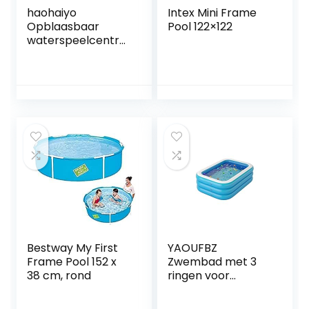
haohaiyo
Intex Mini Frame
Opblaasbaar
Pool 122×122
waterspeelcentru
m, kinderbadje
met glijbaan,
speelcentrum
voor kinderen,
opzetzwembad,
kinderbadje met
walspray,
watersproeier
Bestway My First
YAOUFBZ
Frame Pool 152 x
Zwembad met 3
38 cm, rond
ringen voor
kinderen,
opzetzwembad,