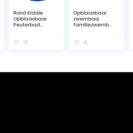
Rond Kiddie
Opblaasbaar
Opblaasbaar
zwembad,
Peuterbad
familiezwemba
Bovengronds
d,
Familie
kinderzwembad
Zwembad
voor zwemmen,
Zomer
spelen, slapen,
Waterpret Voor
kinderbadje,
Tuin Buiten
zwembad, rond
Achtertuin,360 *
zwembad voor
76cm
kinderen vanaf
3 jaar, voor tuin
en outdoor