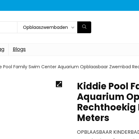
Opblaaszwembaden
ag
Blogs
ie Pool Family Swim Center Aquarium Opblaasbaar Zwembad Re
Kiddie Pool 
Aquarium O
Rechthoekig
Meters
OPBLAASBAAR KINDERBAD –