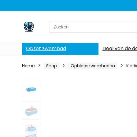
Search
for:
Opzet zwembad
Deal van de d
Home
Shop
Opblaaszwembaden
Kidd