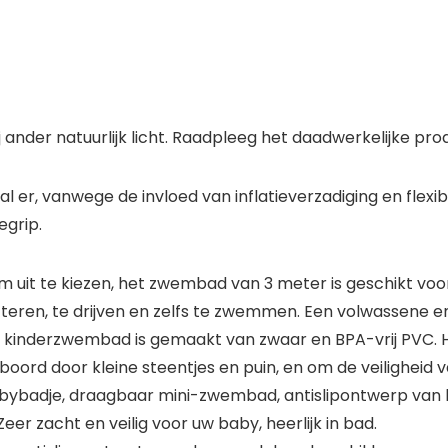
j ander natuurlijk licht. Raadpleeg het daadwerkelijke pro
al er, vanwege de invloed van inflatieverzadiging en flexi
egrip.
t te kiezen, het zwembad van 3 meter is geschikt voor
etteren, te drijven en zelfs te zwemmen. Een volwassene 
inderzwembad is gemaakt van zwaar en BPA-vrij PVC. He
rboord door kleine steentjes en puin, en om de veiligheid 
bybadje, draagbaar mini-zwembad, antislipontwerp van
eer zacht en veilig voor uw baby, heerlijk in bad.