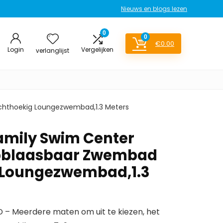
Nieuws en blogs lezen
0
0
€
0.00
Login
Vergelijken
verlanglijst
chthoekig Loungezwembad,1.3 Meters
Family Swim Center
pblaasbaar Zwembad
 Loungezwembad,1.3
 Meerdere maten om uit te kiezen, het