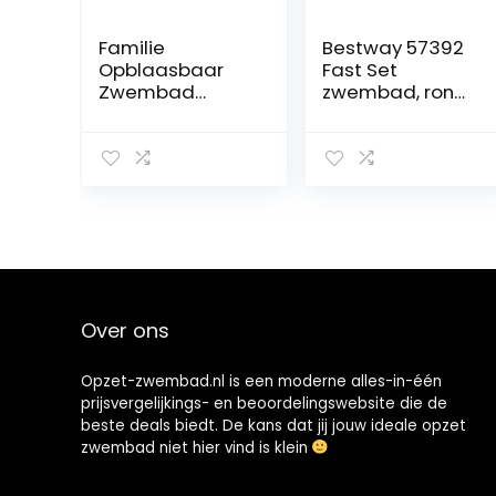
Familie
Bestway 57392
Opblaasbaar
Fast Set
Zwembad
zwembad, rond,
Draadloos
zonder pomp,
Automatisch
183 x 51
Kinderzwembad
cm,Blauw
Met 2-in-1 Luifel
Opblaaszwemb
aden Voor
Buitentuin
Achtertuin
Waterfeest,Yello
w-2.1M(83inch)
Over ons
Opzet-zwembad.nl is een moderne alles-in-één
prijsvergelijkings- en beoordelingswebsite die de
beste deals biedt. De kans dat jij jouw ideale opzet
zwembad niet hier vind is klein