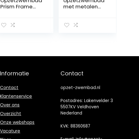
Opzetzwembad
opzetzwembad
Prism Frame
met metalen
�549 x
frame, junior, 2,2
x 1,5 x 0,60 m
Informatie
Contact
Contact
opzet-zwembad.nl
Klantenservice
Postadres: Lakenvelder 3
Over ons
5507KV Veldhoven
Nederland
Overzicht
Onze webshops
KVK: 88360687
Vacature