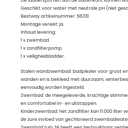
De laddersporten aan de buitenkant kunnen wo
Geschikt voor water met neutrale pH (niet gesc
Bestway artikelnummer: 58331
Montage vereist: ja.
Inhoud levering:
1 x zwembad.
1 x zandfilterpomp.
1 x veiligheidsladder.
Stalen wandzwembad: badplezier voor groot en 
wanden en is bekleed met duurzaam, winterbest
eenvoudig worden ingesteld.
Zwembad: de meegeleverde, krachtige skimmer ver
en comfortabel in- en uitstappen.
Kinderzwembad: het zandfilter kan 11.000 liter w
de zure invloed van gechloreerd zwembadwate
Zwembad tuin: hij heeft een herbruikbaar vent