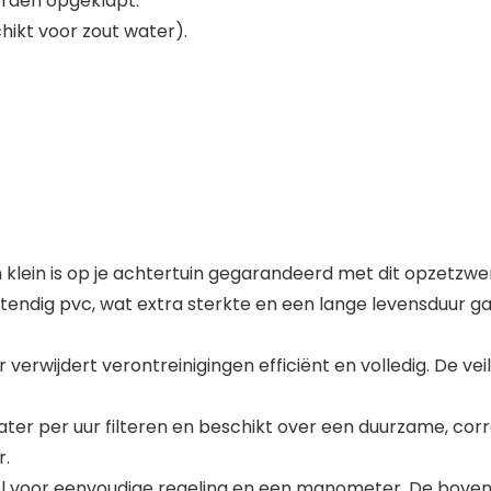
rden opgeklapt.
hikt voor zout water).
klein is op je achtertuin gegarandeerd met dit opzetzw
endig pvc, wat extra sterkte en een lange levensduur 
wijdert verontreinigingen efficiënt en volledig. De veil
ater per uur filteren en beschikt over een duurzame, corr
r.
iel voor eenvoudige regeling en een manometer. De bove