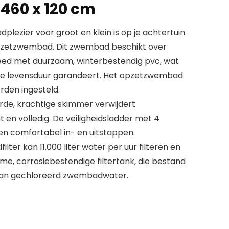
460 x 120 cm
lezier voor groot en klein is op je achtertuin
pzetzwembad. Dit zwembad beschikt over
eed met duurzaam, winterbestendig pvc, wat
nge levensduur garandeert. Het opzetzwembad
rden ingesteld.
e, krachtige skimmer verwijdert
t en volledig. De veiligheidsladder met 4
 en comfortabel in- en uitstappen.
ter kan 11.000 liter water per uur filteren en
me, corrosiebestendige filtertank, die bestand
d van gechloreerd zwembadwater.