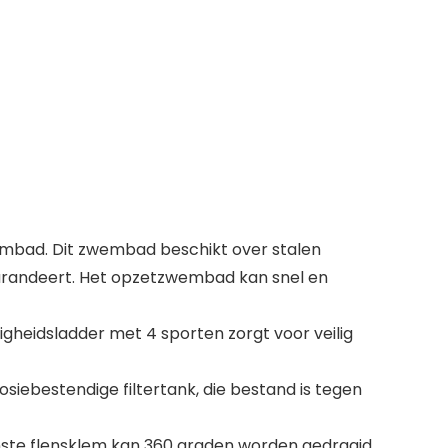
embad. Dit zwembad beschikt over stalen
garandeert. Het opzetzwembad kan snel en
igheidsladder met 4 sporten zorgt voor veilig
osiebestendige filtertank, die bestand is tegen
nste flensklem kan 360 graden worden gedraaid