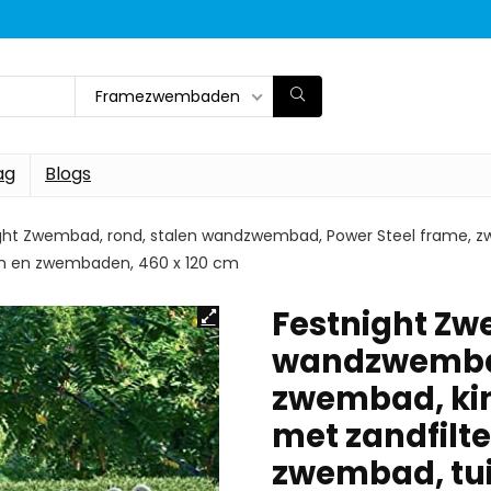
Framezwembaden
ag
Blogs
ght Zwembad, rond, stalen wandzwembad, Power Steel frame,
en en zwembaden, 460 x 120 cm
Festnight Zw
wandzwembad
zwembad, k
met zandfilt
zwembad, tu