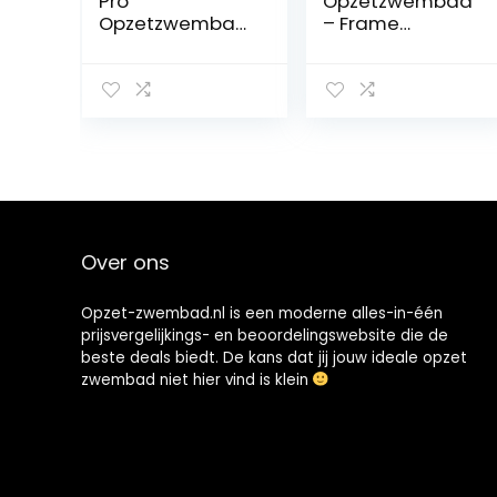
Pro
Opzetzwembad
Opzetzwembad
– Frame
– 300 x 201 x 66
Zwembad –
CM – PVC en
Rechthoek –
Staal –
Groen/Wit – 300
Rechthoekig –
x 200 x 75 cm
3300 L
(Alleen frame
zwembad)
Over ons
Opzet-zwembad.nl is een moderne alles-in-één
prijsvergelijkings- en beoordelingswebsite die de
beste deals biedt. De kans dat jij jouw ideale opzet
zwembad niet hier vind is klein