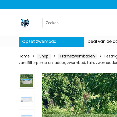
Search
for:
Opzet zwembad
Deal van de d
Home
Shop
Framezwembaden
Festni
zandfilterpomp en ladder, zwembad, tuin, zwembad