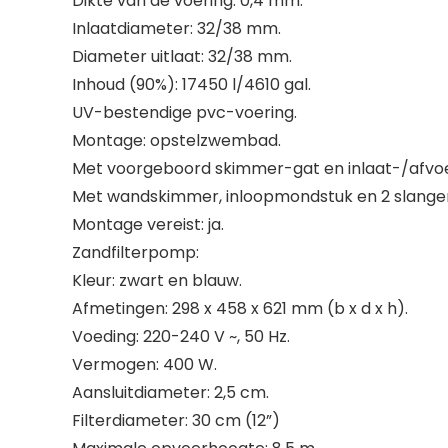
Dikte van de voering: 0,4 mm.
Inlaatdiameter: 32/38 mm.
Diameter uitlaat: 32/38 mm.
Inhoud (90%): 17450 l/4610 gal.
UV-bestendige pvc-voering.
Montage: opstelzwembad.
Met voorgeboord skimmer-gat en inlaat-/afvo
Met wandskimmer, inloopmondstuk en 2 slangen
Montage vereist: ja.
Zandfilterpomp:
Kleur: zwart en blauw.
Afmetingen: 298 x 458 x 621 mm (b x d x h).
Voeding: 220-240 V ~, 50 Hz.
Vermogen: 400 W.
Aansluitdiameter: 2,5 cm.
Filterdiameter: 30 cm (12”)