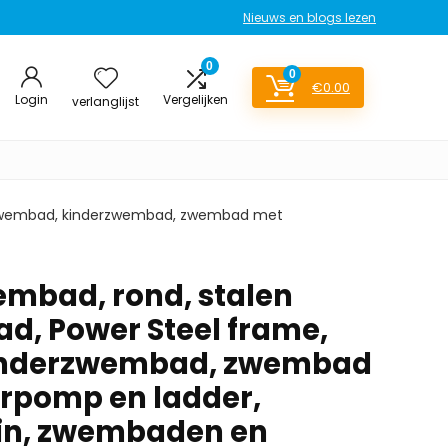
Nieuws en blogs lezen
0
0
€
0.00
Login
Vergelijken
verlanglijst
 zwembad, kinderzwembad, zwembad met
embad, rond, stalen
, Power Steel frame,
inderzwembad, zwembad
erpomp en ladder,
in, zwembaden en