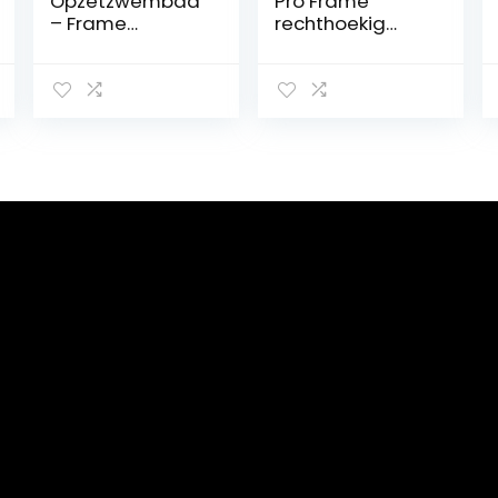
Opzetzwembad
Pro Frame
– Frame
rechthoekig
Zwembad –
zwembad,
Rechthoek –
zonder pomp
Groen/Wit – 260
221 x 150 x 43 cm
x 160 x 65 cm
blauw
(Alleen frame
zwembad)