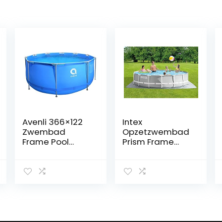
Avenli 366×122
Intex
Zwembad
Opzetzwembad
Frame Pool
Prism Frame
366×122 cm
�457 x
Zwembad
Opzetzwembad