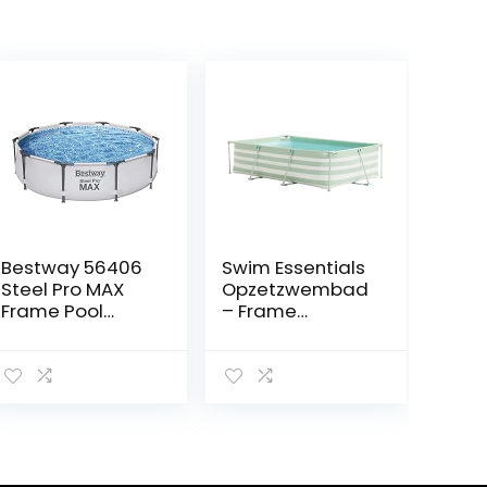
Bestway 56406
Swim Essentials
Steel Pro MAX
Opzetzwembad
Frame Pool
– Frame
zonder pomp Ø
Zwembad –
305 x 76 cm,
Rechthoek –
lichtgrijs, rond
Groen/Wit – 300
x 200 x 75 cm
(Alleen frame
zwembad)