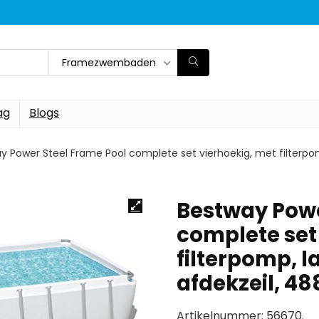
Framezwembaden
ag
Blogs
y Power Steel Frame Pool complete set vierhoekig, met filterpom
Bestway Powe
complete set
filterpomp, 
afdekzeil, 488
Artikelnummer: 56670.