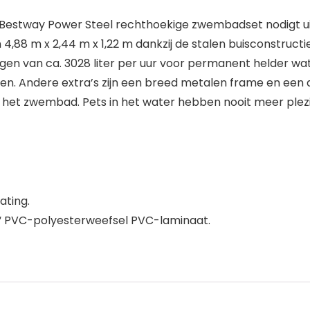
 Bestway Power Steel rechthoekige zwembadset nodigt uit
88 m x 2,44 m x 1,22 m dankzij de stalen buisconstructi
n van ca. 3028 liter per uur voor permanent helder wate
pen. Andere extra’s zijn een breed metalen frame en een 
 het zwembad. Pets in het water hebben nooit meer ple
ating.
€“ PVC-polyesterweefsel PVC-laminaat.