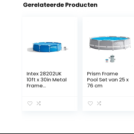
Gerelateerde Producten
Intex 28202UK
Prism Frame
10ft x 30in Metal
Pool Set van 25 x
Frame
76 cm
Swimming Pool
with Filter Pump,
4,485 liters, Blue,
305×76 cm