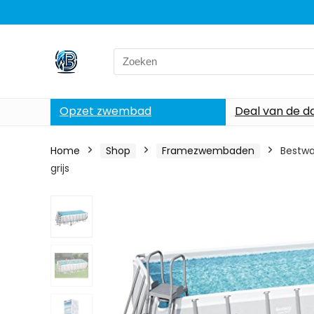
Search
for:
Opzet zwembad
Deal van de d
Home
Shop
Framezwembaden
Bestwa
grijs