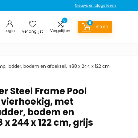
Nieuws en blogs lezen
0
0
€
0.00
Login
Vergelijken
verlanglijst
p, ladder, bodem en afdekzeil, 488 x 244 x 122 cm,
r Steel Frame Pool
 vierhoekig, met
ladder, bodem en
 x 244 x 122 cm, grijs