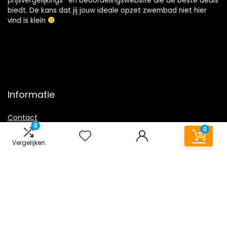
prijsvergelijkings- en beoordelingswebsite die de beste deals
biedt. De kans dat jij jouw ideale opzet zwembad niet hier
vind is klein
Informatie
Contact
0
0
Klantenservice
Vergelijken
Over ons
Overzicht
Onze webshops
Vacature
Blogs
Privacybeleid