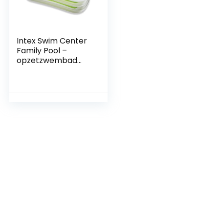
Intex Swim Center
Family Pool –
opzetzwembad
voor kinderen, 262
x 175 x 56 cm, voor
6 jaar