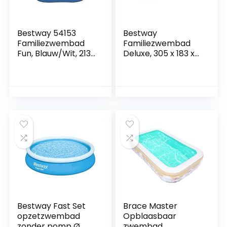
Bestway 54153
Bestway
Familiezwembad
Familiezwembad
Fun, Blauw/Wit, 213
Deluxe, 305 x 183 x
X 206 X 69 cm
56 cm
Bestway Fast Set
Brace Master
opzetzwembad
Opblaasbaar
zonder pomp Ø
zwembad,