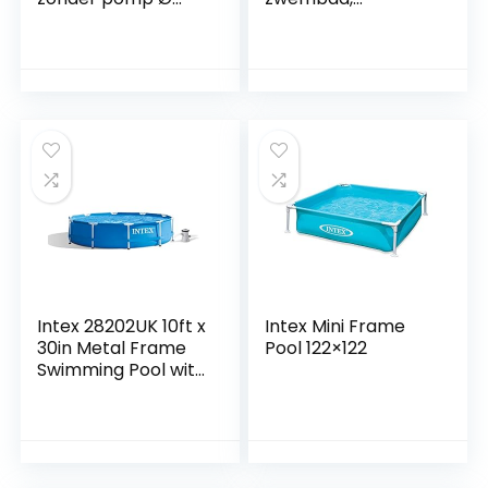
366 x 76 cm, blauw,
zwembad, groot
rond
kinderbadje, 305 x
182 x 56 cm,
rechthoekig
zwembad voor
kinderen,
volwassenen,
baby’s, outdoor,
tuin, groen
Intex 28202UK 10ft x
Intex Mini Frame
30in Metal Frame
Pool 122×122
Swimming Pool with
Filter Pump, 4,485
liters, Blue, 305×76
cm