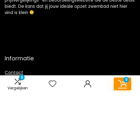
prijsvergelijkings- en beoordelingswebsite die de beste deals
biedt. De kans dat jij jouw ideale opzet zwembad niet hier
vind is klein
Informatie
Contact
0
0
Klantenservice
Vergelijken
Over ons
Overzicht
Onze webshops
Vacature
Blogs
Privacybeleid